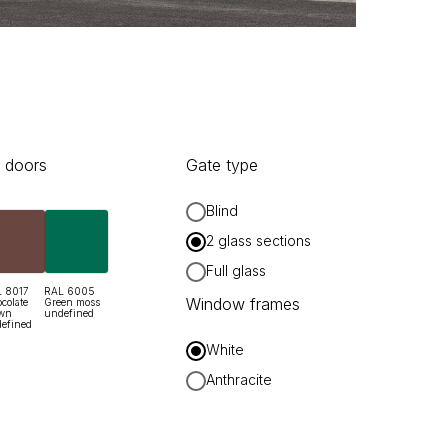
 doors
Gate type
Blind
2 glass sections
Full glass
 8017
RAL 6005
Window frames
colate
Green moss
wn
undefined
efined
White
Anthracite