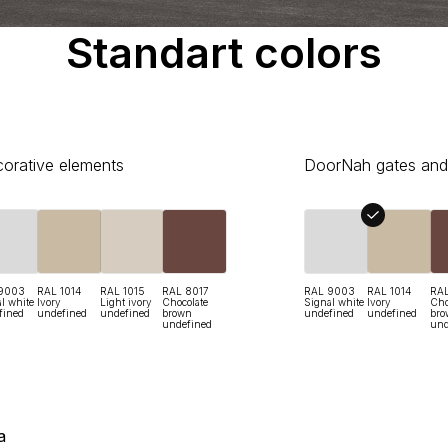
Standart colors
orative elements
DoorNah gates and
9003
RAL 1014
RAL 1015
RAL 8017
RAL 9003
RAL 1014
RAL
l white
Ivory
Light ivory
Chocolate
Signal white
Ivory
Cho
fined
undefined
undefined
brown
undefined
undefined
bro
undefined
und
а