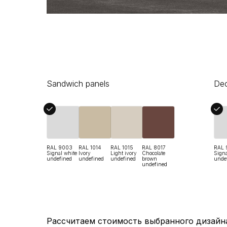
Sandwich panels
Dec
RAL 9003
RAL 1014
RAL 1015
RAL 8017
RAL 
Signal white
Ivory
Light ivory
Chocolate
Signa
undefined
undefined
undefined
brown
unde
undefined
Рассчитаем стоимость выбранного дизайн