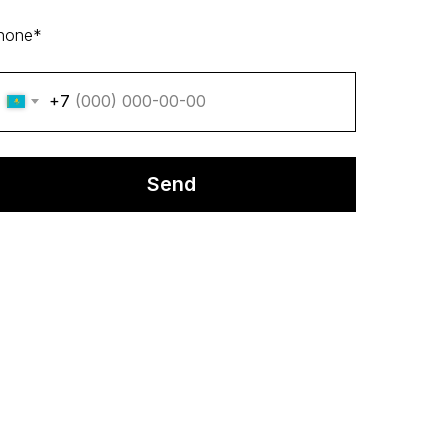
hone*
+7
Send